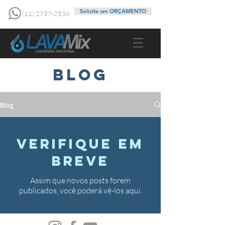
Solicite um ORÇAMENTO
(11) 2737-2538
BLOG
Blog
Verifique em
breve
Assim que novos posts forem
publicados, você poderá vê-los aqui.