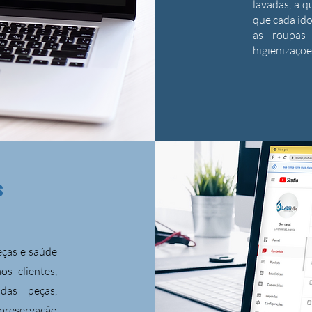
lavadas, a 
que cada ido
as roupas
higienizaçõe
S
eças e saúde
s clientes,
das peças,
 preservação