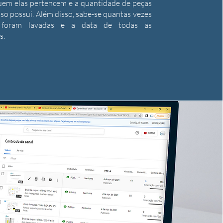
quem elas pertencem e a quantidade de peças
so possui. Além disso, sabe-se quantas vezes
 foram lavadas e a data de todas as
s.