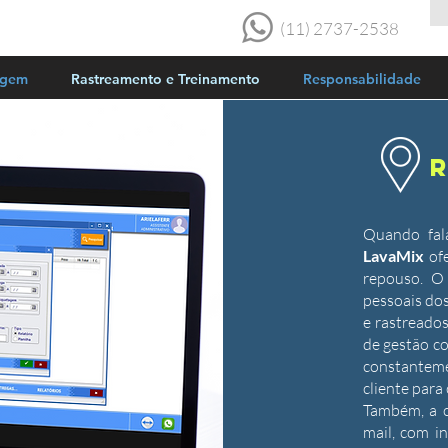
(11) 2737-2538
agem
Rastreamento e Treinamento
Responsabilidade
Quando fal
LavaMix
ofe
repouso. O
pessoais do
e rastreado
de gestão c
constantem
cliente para 
Também, a c
mail, com i