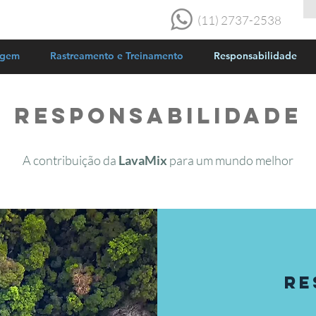
(11) 2737-2538
agem
Rastreamento e Treinamento
Responsabilidade
RESPONSABILIDADE
A contribuição da
LavaMix
para um mundo melhor
RE