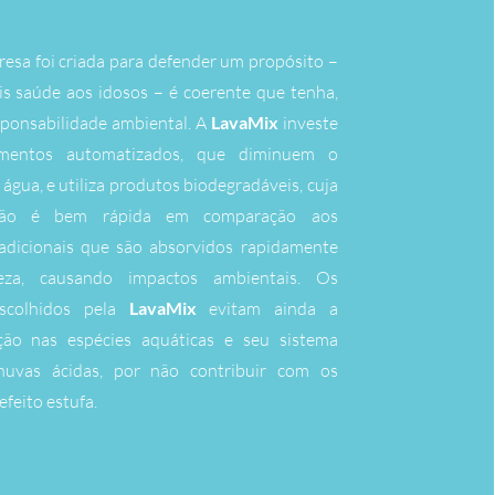
esa foi criada para defender um propósito –
is saúde aos idosos – é coerente que tenha,
ponsabilidade ambiental. A
LavaMix
investe
mentos automatizados, que diminuem o
gua, e utiliza produtos biodegradáveis, cuja
ção é bem rápida em comparação aos
adicionais que são absorvidos rapidamente
eza, causando impactos ambientais. Os
scolhidos pela
LavaMix
evitam ainda a
ção nas espécies aquáticas e seu sistema
huvas ácidas, por não contribuir com os
feito estufa.