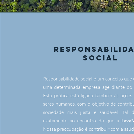
RESPONSABILID
SOCIAL
Responsabilidade social é um conceito que 
uma determinada empresa age diante do 
Esta prática está ligada também às ações
seres humanos, com o objetivo de contrib
sociedade mais justa e saudável. Tal d
exatamente ao encontro do que a
Lava
Nossa preocupação é contribuir com a saúd