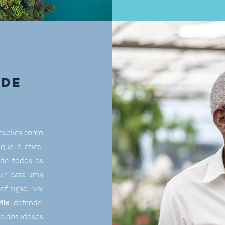
ADE
explica como
que é ético.
 de todos os
uir para uma
efinição vai
Mix
defende.
e dos idosos