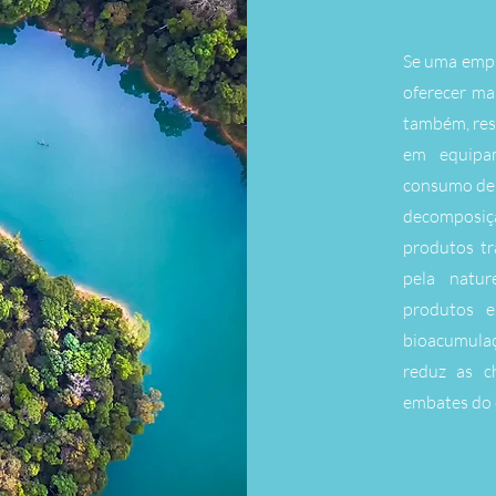
Se uma empr
oferecer ma
também, res
em equipa
consumo de á
decomposi
produtos tr
pela natur
produtos e
bioacumula
reduz as c
embates do e